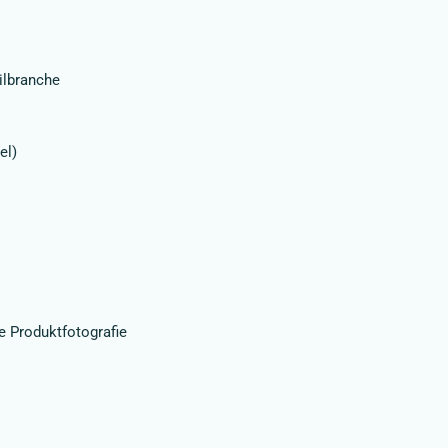
ilbranche
el)
te Produktfotografie