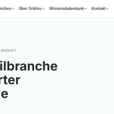
anchen
Über Orbitvu
Wissensdatenbank
Kontakt
 LESEZEIT
eilbranche
rter
ie