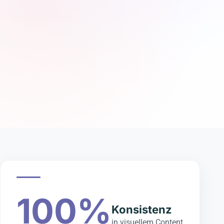
100%
Konsistenz
in visuellem Content