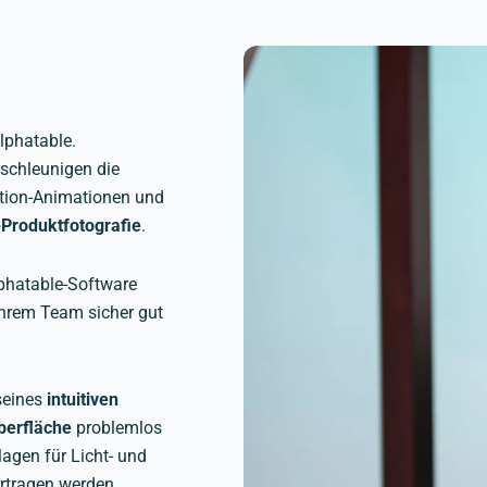
lphatable.
schleunigen die
Motion-Animationen und
-Produktfotografie
.
phatable-Software
Ihrem Team sicher gut
seines
intuitiven
berfläche
problemlos
agen für Licht- und
ertragen werden