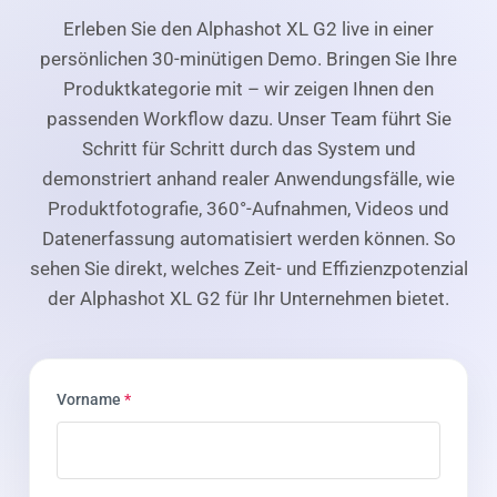
Genauigkeit von ±0,5 cm, die integrierte Waage
KI eingesetzt wird. Das physische Produkt bleibt
erfasst das Gewicht mit ±5 g und AI OCR liest
Erleben Sie den Alphashot XL G2 live in einer
stets die Grundlage aller Bilder und Daten –
Produktbeschreibungen, Barcodes sowie
persönlichen 30-minütigen Demo. Bringen Sie Ihre
präzise, nachvollziehbar und authentisch.
Compliance-Daten von Verpackungen und
Produktkategorie mit – wir zeigen Ihnen den
Etiketten aus. Alle Informationen werden
passenden Workflow dazu. Unser Team führt Sie
strukturiert aufbereitet und direkt exportiert. Der
Schritt für Schritt durch das System und
Alphashot XL G2 eignet sich, wenn der
demonstriert anhand realer Anwendungsfälle, wie
Schwerpunkt auf der Produktfotografie liegt und
Produktfotografie, 360°-Aufnahmen, Videos und
Produktdaten bereits aus anderen Quellen
Datenerfassung automatisiert werden können. So
vorliegen. Mit dem Alphashot XL G2 MDC
erfassen Sie Produktbilder und Stammdaten
sehen Sie direkt, welches Zeit- und Effizienzpotenzial
gleichzeitig und stellen diese direkt für Ihre PIM-,
der Alphashot XL G2 für Ihr Unternehmen bietet.
ERP- oder DAM-Systeme bereit – schnell, präzise
und ohne manuelle Zwischenschritte.
Vorname
*