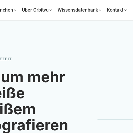
anchen
Über Orbitvu
Wissensdatenbank
Kontakt
SEZEIT
, um mehr
eiße
eißem
ografieren