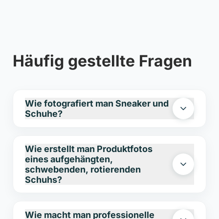
Häufig gestellte Fragen
Wie fotografiert man Sneaker und
Schuhe?
Ein guter Grundsatz in der
Wie erstellt man Produktfotos
Schuhfotografie ist, die Beleuchtung auf
eines aufgehängten,
das Material abzustimmen. Glänzende
schwebenden, rotierenden
Schuhe lassen sich mit fokussiertem Licht
Schuhs?
optimal in Szene setzen, während matte
Oberflächen von weichem, diffusem Licht
Dieser Effekt kann erzielt werden, indem
Wie macht man professionelle
profitieren. Bei Sneakern hat sich der
der Schuh auf einem speziellen Ständer in