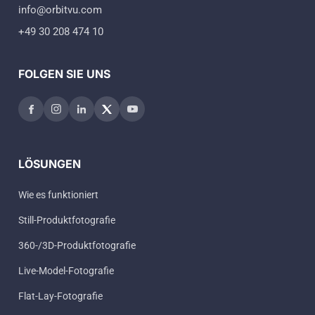
mehr Arbeitsfläche ist der Alphashot XL
Verpackung, um sicherzustellen, dass
info@orbitvu.com
die richtige Wahl. Das Alphastudio XXL
keine Gebrauchsspuren auf den Bildern
+49 30 208 474 10
sowie das Fashion Studio ermöglichen
sichtbar sind.
zudem vollständige Schuh- und
Modellsessions, da ihre Dimensionen
FOLGEN SIE UNS
Wie immer in der Produktfotografie ist
ideal für Shootings mit menschlichen
schließlich die Beleuchtung entscheidend.
Models ausgelegt sind.
Wählen Sie für das Hauptlicht einen
leichten Winkel und nutzen Sie
Zögern Sie nicht, unser Vertriebsteam zu
zusätzliches Fülllicht, um der Komposition
kontaktieren – es erklärt Ihnen gern alle
LÖSUNGEN
Form und Textur zu verleihen.
Funktionen unserer Geräte und hilfreiche
Tipps für Ihre Branche.
Wie es funktioniert
Mit dem Alphastudio XXL oder dem
Fashion Studio können Sie professionelle
Still-Produktfotografie
und wirkungsvolle Model-Shootings
360-/3D-Produktfotografie
realisieren.
Live-Model-Fotografie
Flat-Lay-Fotografie