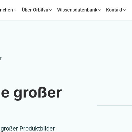
anchen
Über Orbitvu
Wissensdatenbank
Kontakt
T
ie großer
 großer Produktbilder