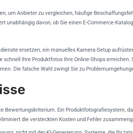
rien, um Anbieter zu vergleichen, häufige Beschaffungsf
niert unabhängig davon, ob Sie einen E-Commerce-Katalogb
iedienste ersetzen, ein manuelles Kamera-Setup aufrüst
ie schnell Ihre Produktfotos Ihre Online-Shops erreichen.
men. Die falsche Wahl zwingt Sie zu Problemumgehungen
isse
ste Bewertungskriterium. Ein Produktfotografiesystem, da
eliminiert die versteckten Kosten und Fehler zusammen
ung, nicht mit der KI-Generierung. Systeme, die Ihr tatsä