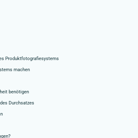
ines Produktfotografiesystems
systems machen
heit benötigen
 des Durchsatzes
ln
ngen?