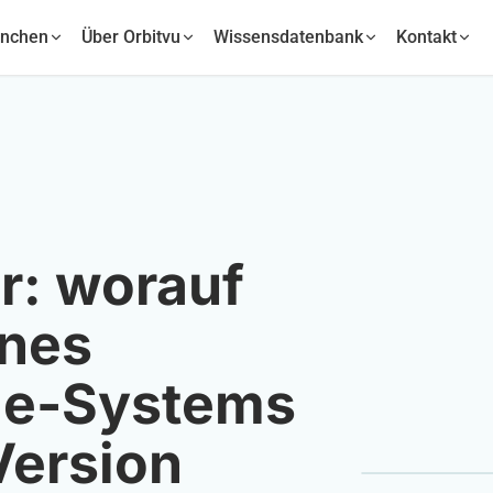
anchen
Über Orbitvu
Wissensdatenbank
Kontakt
r: worauf
ines
fie-Systems
Version