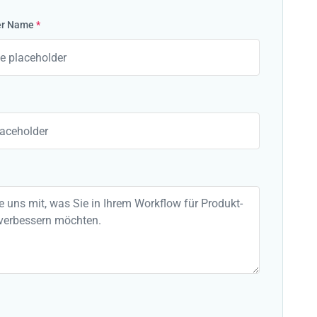
er Name
*