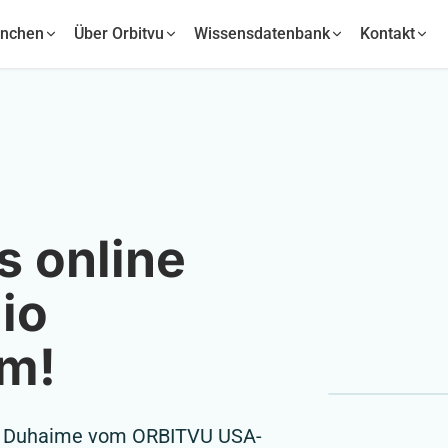
anchen
Über Orbitvu
Wissensdatenbank
Kontakt
s online
io
um!
rk Duhaime vom ORBITVU USA-